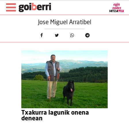
Jose Miguel Arratibel
Txakurra lagunik onena
denean