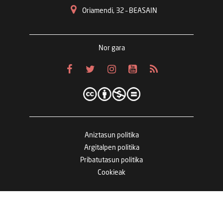
Oriamendi, 32 – BEASAIN
Nor gara
Aniztasun politika
Argitalpen politika
Pribatutasun politika
Cookieak