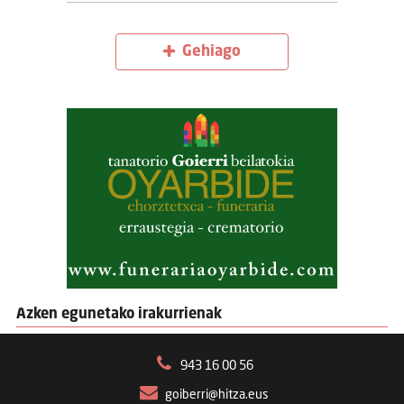
Gehiago
Azken egunetako irakurrienak
943 16 00 56
goiberri@hitza.eus