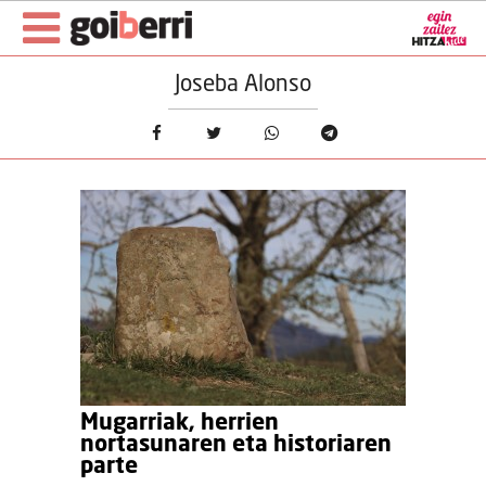
Joseba Alonso
Mugarriak, herrien
nortasunaren eta historiaren
parte