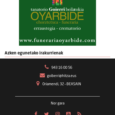
Azken egunetako irakurrienak
943 16 00 56
goiberri@hitza.eus
Oriamendi, 32 – BEASAIN
Nor gara