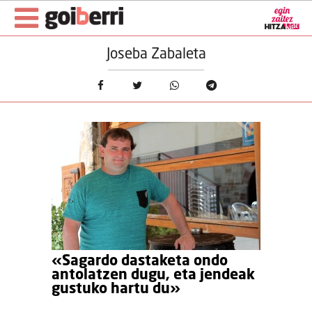
Joseba Zabaleta
«Sagardo dastaketa ondo
antolatzen dugu, eta jendeak
gustuko hartu du»