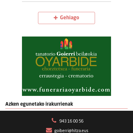
Gehiago
Azken egunetako irakurrienak
943 16 00 56
goiberri@hitza.eus