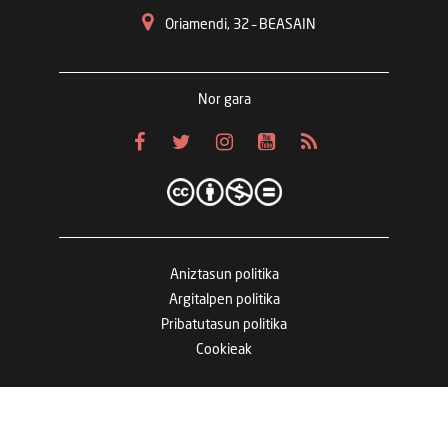
Oriamendi, 32 – BEASAIN
Nor gara
Aniztasun politika
Argitalpen politika
Pribatutasun politika
Cookieak