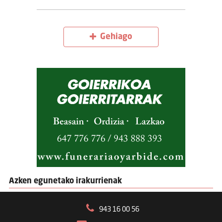
Gehiago
Azken egunetako irakurrienak
943 16 00 56