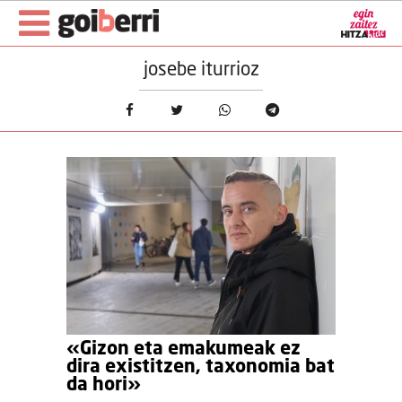
josebe iturrioz
«Gizon eta emakumeak ez
dira existitzen, taxonomia bat
da hori»