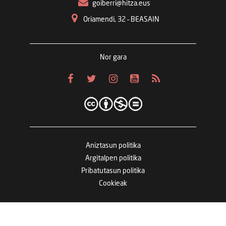
goiberri@hitza.eus
Oriamendi, 32 – BEASAIN
Nor gara
Aniztasun politika
Argitalpen politika
Pribatutasun politika
Cookieak