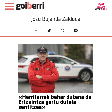
Josu Bujanda Zalduda
«Herritarrek behar dutena da
Ertzaintza gertu dutela
sentitzea»