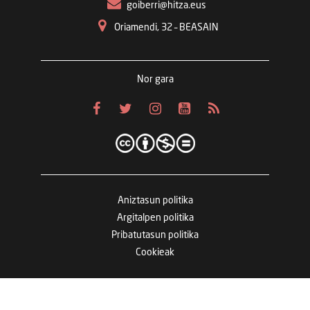
goiberri@hitza.eus
Oriamendi, 32 – BEASAIN
Nor gara
Aniztasun politika
Argitalpen politika
Pribatutasun politika
Cookieak