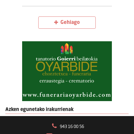
Gehiago
Azken egunetako irakurrienak
943 16 00 56