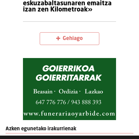
eskuzabaltasunaren emaitza
izan zen Kilometroak»
Gehiago
Azken egunetako irakurrienak