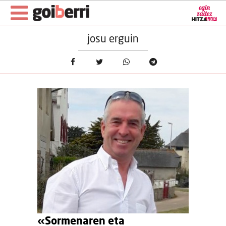
josu erguin
«Sormenaren eta