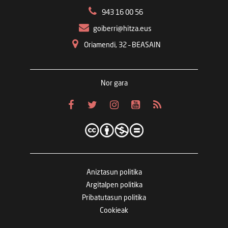
943 16 00 56
goiberri@hitza.eus
Oriamendi, 32 – BEASAIN
Nor gara
Aniztasun politika
Argitalpen politika
Pribatutasun politika
Cookieak