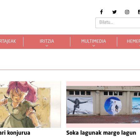
RTAJEAK
IRITZIA
MULTIMEDIA
HEME
ri konjurua
Soka lagunak margo lagun