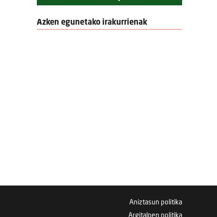
Azken egunetako irakurrienak
Aniztasun politika
Argitalpen politika