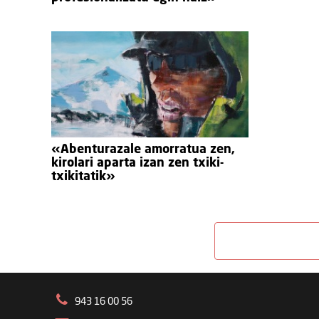
«Abenturazale amorratua zen,
kirolari aparta izan zen txiki-
txikitatik»
943 16 00 56