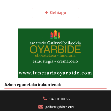
Gehiago
Azken egunetako irakurrienak
943 16 00 56
goiberri@hitza.eus