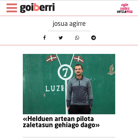
josua agirre
«Helduen artean pilota
zaletasun gehiago dago»