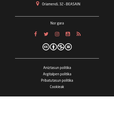
Oriamendi, 32 – BEASAIN
Nor gara
Aniztasun politika
Argitalpen politika
Pribatutasun politika
Cookieak