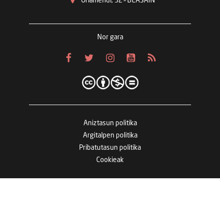
Oriamendi, 32 – BEASAIN
Nor gara
Aniztasun politika
Argitalpen politika
Pribatutasun politika
Cookieak