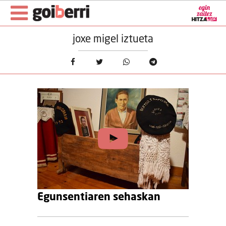
joxe migel iztueta
Egunsentiaren sehaskan