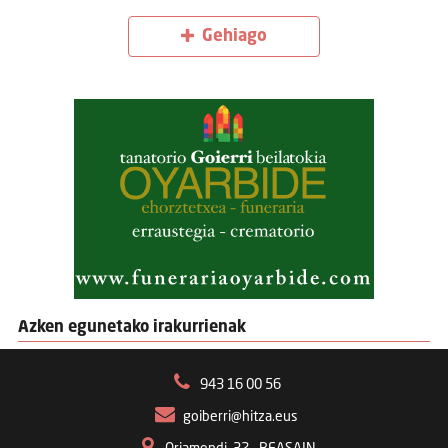
Gehiago
Azken egunetako irakurrienak
943 16 00 56
goiberri@hitza.eus