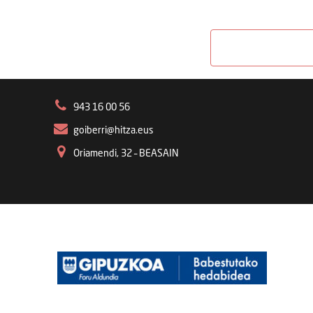
943 16 00 56
goiberri@hitza.eus
Oriamendi, 32 – BEASAIN