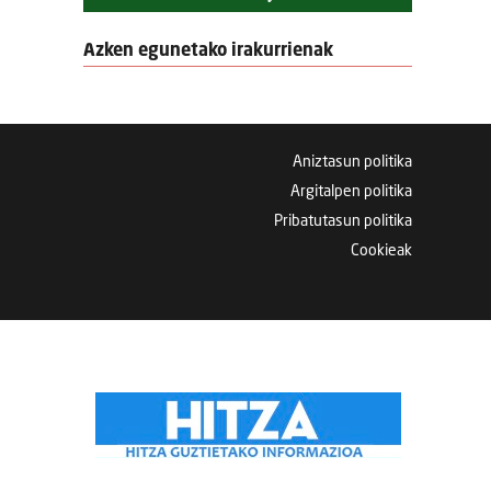
Azken egunetako irakurrienak
Aniztasun politika
Argitalpen politika
Pribatutasun politika
Cookieak