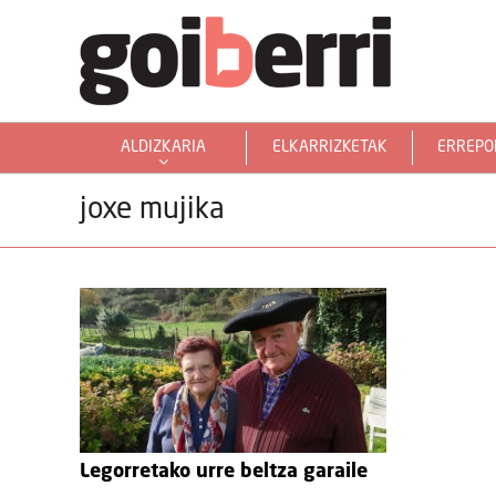
ALDIZKARIA
ELKARRIZKETAK
ERREPO
GOIERRITARRAK MUNDUAN
joxe mujika
Legorretako urre beltza garaile