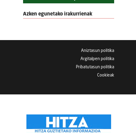
Azken egunetako irakurrienak
Aniztasun politika
Argitalpen politika
Pribatutasun politika
Cookieak