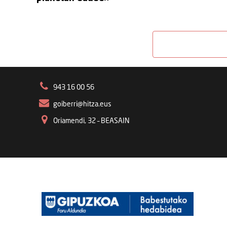
943 16 00 56
goiberri@hitza.eus
Oriamendi, 32 – BEASAIN