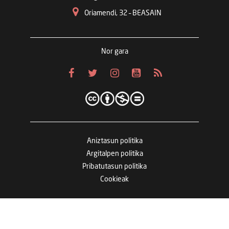
Oriamendi, 32 – BEASAIN
Nor gara
Aniztasun politika
Argitalpen politika
Pribatutasun politika
Cookieak