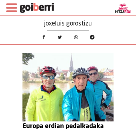
joxeluis gorostizu
Europa erdian pedalkadaka