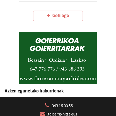
Gehiago
Azken egunetako irakurrienak
943 16 00 56
goiberri@hitza.eus