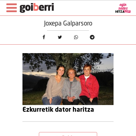
Joxepa Galparsoro
Ezkurretik dator haritza