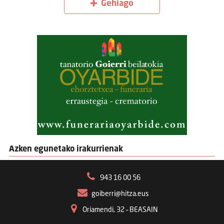
Gehiago
Azken egunetako irakurrienak
943 16 00 56
goiberri@hitza.eus
Oriamendi, 32 – BEASAIN