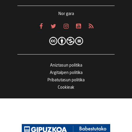
Nor gara
Aniztasun politika
Argitalpen politika
Pribatutasun politika
Cookieak