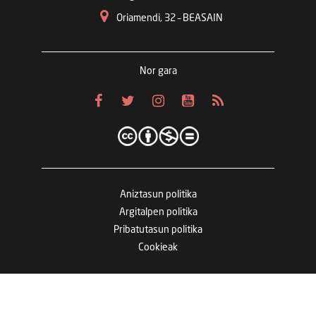
Oriamendi, 32 – BEASAIN
Nor gara
Aniztasun politika
Argitalpen politika
Pribatutasun politika
Cookieak