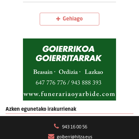
Gehiago
Azken egunetako irakurrienak
943 16 00 56
goiberri@hitza.eus