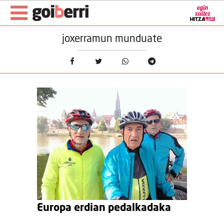
joxerramun munduate
Europa erdian pedalkadaka