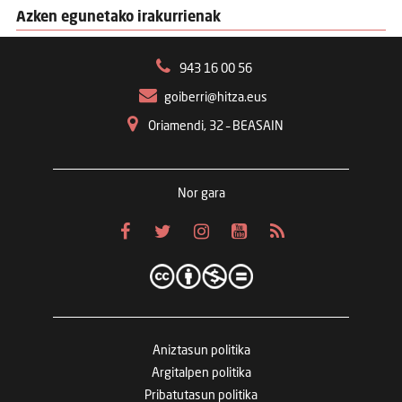
Azken egunetako irakurrienak
943 16 00 56
goiberri@hitza.eus
Oriamendi, 32 – BEASAIN
Nor gara
Aniztasun politika
Argitalpen politika
Pribatutasun politika