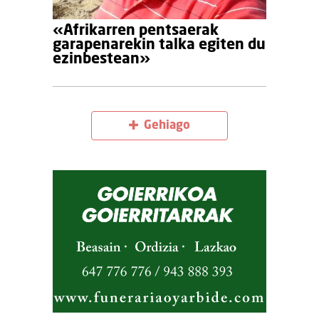
«Afrikarren pentsaerak
garapenarekin talka egiten du
ezinbestean»
Gehiago