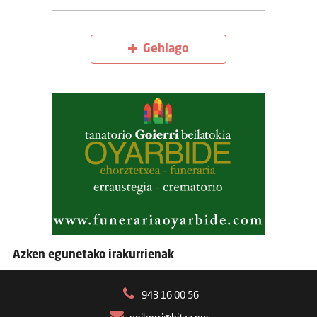
Gehiago
Azken egunetako irakurrienak
943 16 00 56