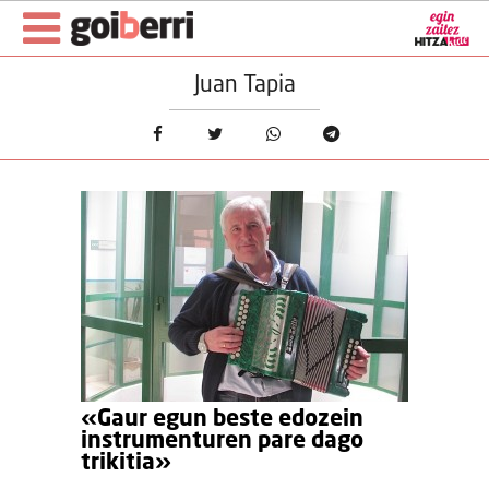
Juan Tapia
«Gaur egun beste edozein
instrumenturen pare dago
trikitia»