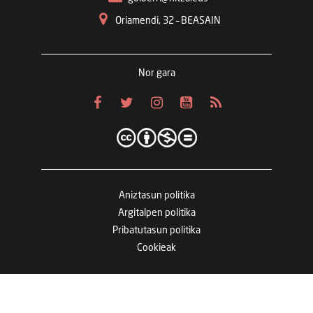
Oriamendi, 32 – BEASAIN
Nor gara
Aniztasun politika
Argitalpen politika
Pribatutasun politika
Cookieak