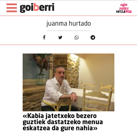
juanma hurtado
«Kabia jatetxeko bezero
guztiek dastatzeko menua
eskatzea da gure nahia»