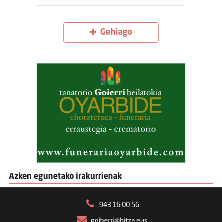
Gehiago
Azken egunetako irakurrienak
943 16 00 56
goiberri@hitza.eus