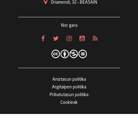
Oriamendi, 32 – BEASAIN
Nor gara
Aniztasun politika
Argitalpen politika
Pribatutasun politika
Cookieak