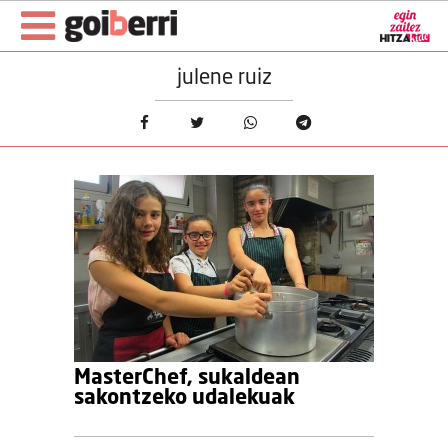
julene ruiz
MasterChef, sukaldean
sakontzeko udalekuak