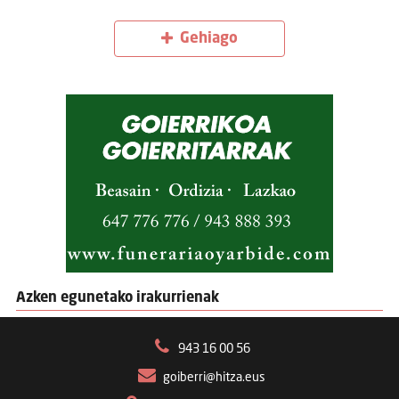
Gehiago
Azken egunetako irakurrienak
943 16 00 56
goiberri@hitza.eus