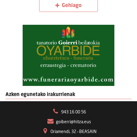
Gehiago
Azken egunetako irakurrienak
943 16 00 56
goiberri@hitza.eus
Oriamendi, 32 – BEASAIN