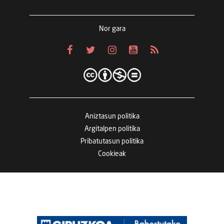
Nor gara
Aniztasun politika
Argitalpen politika
Pribatutasun politika
Cookieak