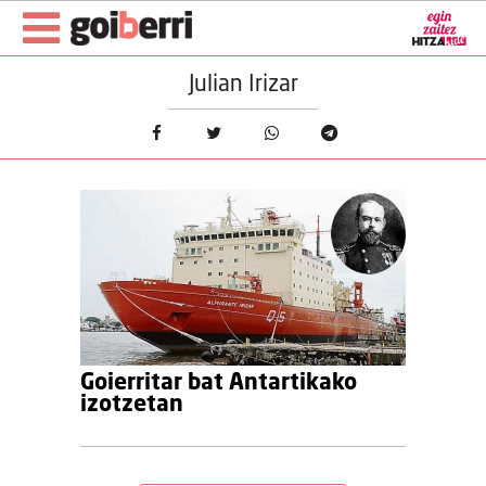
Julian Irizar
Goierritar bat Antartikako
izotzetan