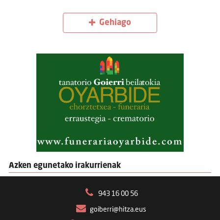
Gehiago
Azken egunetako irakurrienak
943 16 00 56
goiberri@hitza.eus