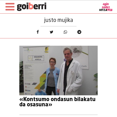
justo mujika
«Kontsumo ondasun bilakatu
da osasuna»