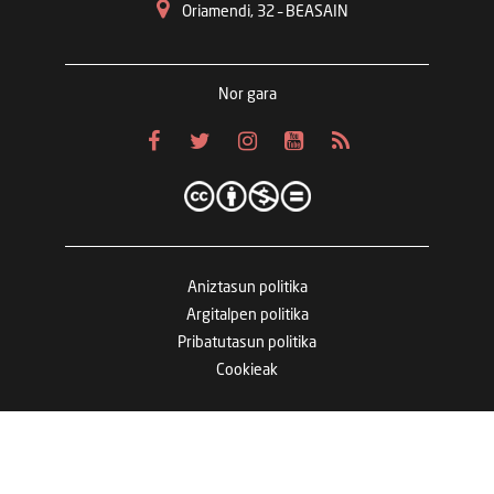
Oriamendi, 32 – BEASAIN
Nor gara
Aniztasun politika
Argitalpen politika
Pribatutasun politika
Cookieak