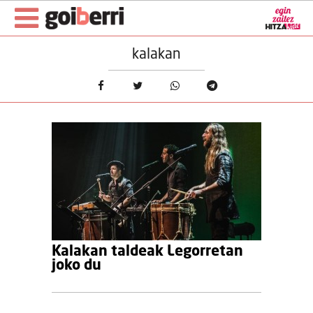
kalakan
Kalakan taldeak Legorretan
joko du