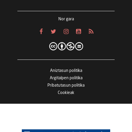
Nor gara
Aniztasun politika
Argitalpen politika
Pribatutasun politika
Cookieak