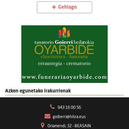
Gehiago
Azken egunetako irakurrienak
943 16 00 56
goiberri@hitza.eus
Oriamendi, 32 – BEASAIN