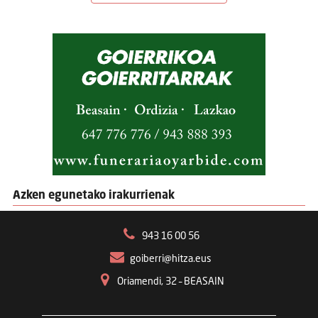
Azken egunetako irakurrienak
943 16 00 56
goiberri@hitza.eus
Oriamendi, 32 – BEASAIN