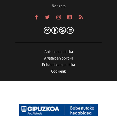
Nor gara
Aniztasun politika
Argitalpen politika
Pribatutasun politika
Cookieak