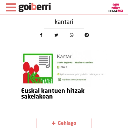
kantari
Euskal kantuen hitzak
sakelakoan
Gehiago