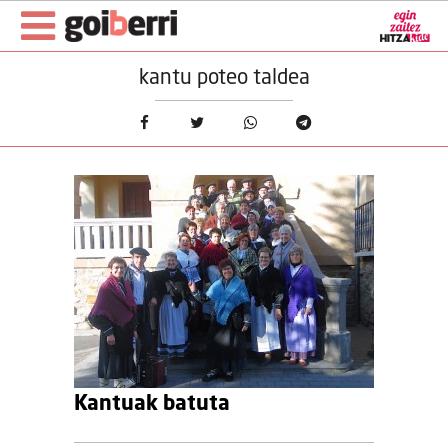
kantu poteo taldea
Kantuak batuta