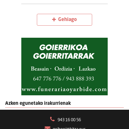
Gehiago
Azken egunetako irakurrienak
943 16 00 56