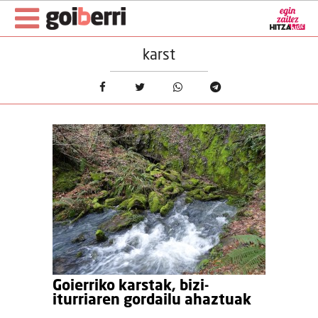
karst
Goierriko karstak, bizi-
iturriaren gordailu ahaztuak