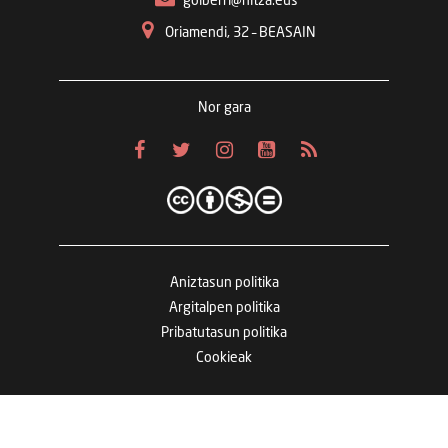
goiberri@hitza.eus
Oriamendi, 32 – BEASAIN
Nor gara
Aniztasun politika
Argitalpen politika
Pribatutasun politika
Cookieak