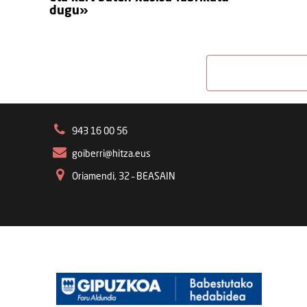
dugu»
943 16 00 56
goiberri@hitza.eus
Oriamendi, 32 – BEASAIN