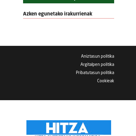
Azken egunetako irakurrienak
Aniztasun politika
Argitalpen politika
Pribatutasun politika
Cookieak