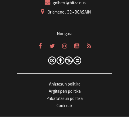
goiberri@hitza.eus
Oriamendi, 32 – BEASAIN
Nor gara
Aniztasun politika
Argitalpen politika
Pribatutasun politika
Cookieak