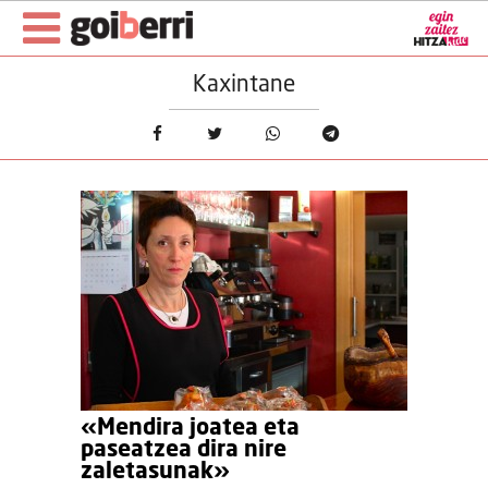
Kaxintane
«Mendira joatea eta
paseatzea dira nire
zaletasunak»