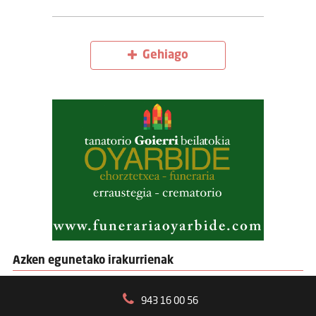
Gehiago
Azken egunetako irakurrienak
943 16 00 56