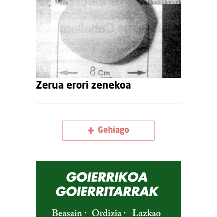
Zerua erori zenekoa
Gehiago