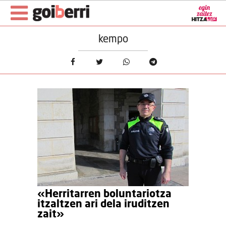
kempo
«Herritarren boluntariotza
itzaltzen ari dela iruditzen
zait»