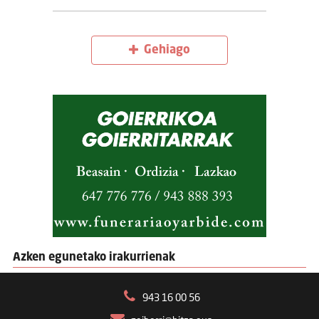
Gehiago
Azken egunetako irakurrienak
943 16 00 56