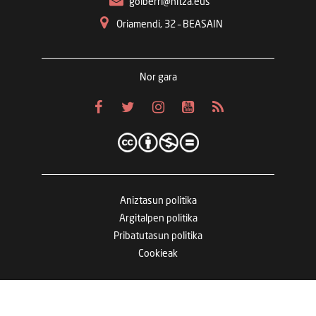
goiberri@hitza.eus
Oriamendi, 32 – BEASAIN
Nor gara
Aniztasun politika
Argitalpen politika
Pribatutasun politika
Cookieak