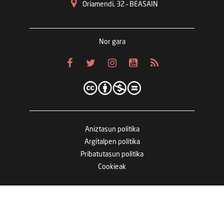
Oriamendi, 32 – BEASAIN
Nor gara
Aniztasun politika
Argitalpen politika
Pribatutasun politika
Cookieak