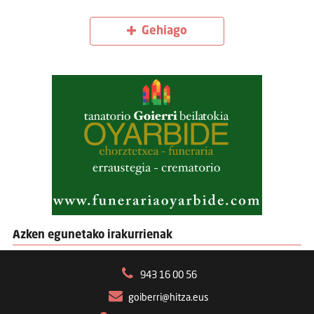
Gehiago
Azken egunetako irakurrienak
943 16 00 56
goiberri@hitza.eus