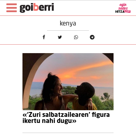
kenya
«‘Zuri salbatzailearen’ figura
ikertu nahi dugu»