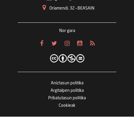
Oriamendi, 32 – BEASAIN
Nor gara
Aniztasun politika
Argitalpen politika
Pribatutasun politika
Cookieak