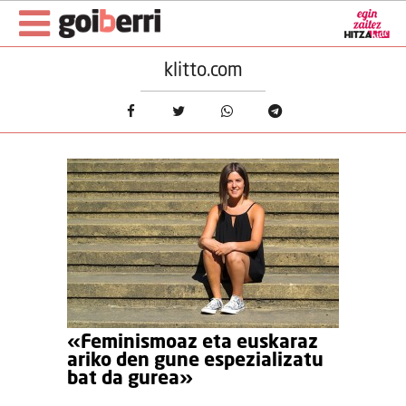
klitto.com
«Feminismoaz eta euskaraz
ariko den gune espezializatu
bat da gurea»