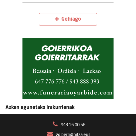
Gehiago
Azken egunetako irakurrienak
943 16 00 56
goiberri@hitza.eus