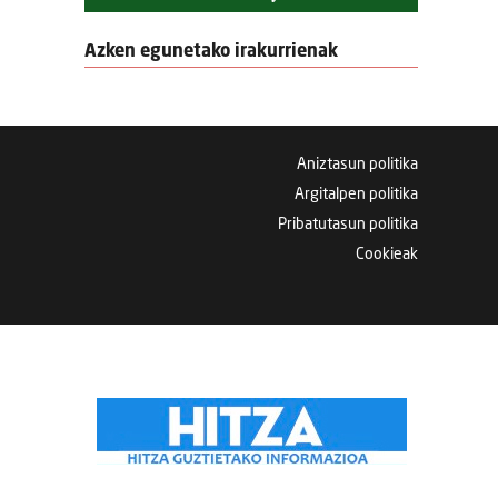
Azken egunetako irakurrienak
Aniztasun politika
Argitalpen politika
Pribatutasun politika
Cookieak