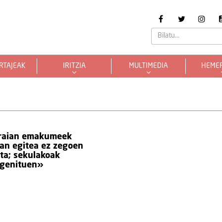
RTAJEAK
IRITZIA
MULTIMEDIA
HEME
raian emakumeek
lan egitea ez zegoen
ita; sekulakoak
 genituen»