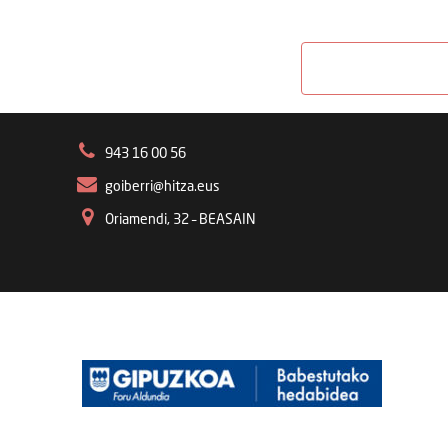
943 16 00 56
goiberri@hitza.eus
Oriamendi, 32 – BEASAIN