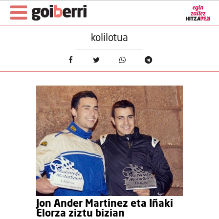
kolilotua
Jon Ander Martinez eta Iñaki
Elorza ziztu bizian