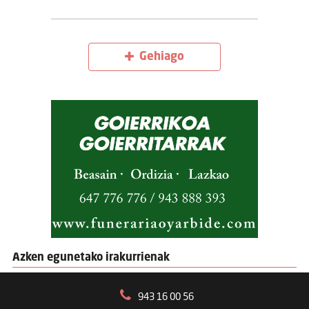
Gehiago
Azken egunetako irakurrienak
943 16 00 56