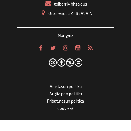
goiberri@hitza.eus
Oriamendi, 32 – BEASAIN
Nor gara
Aniztasun politika
Argitalpen politika
Pribatutasun politika
Cookieak