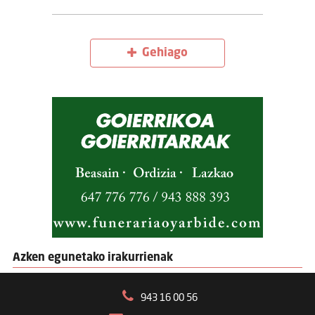
Gehiago
Azken egunetako irakurrienak
943 16 00 56