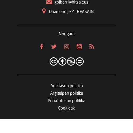
goiberri@hitza.eus
Oriamendi, 32 – BEASAIN
Nor gara
Aniztasun politika
Argitalpen politika
Pribatutasun politika
Cookieak