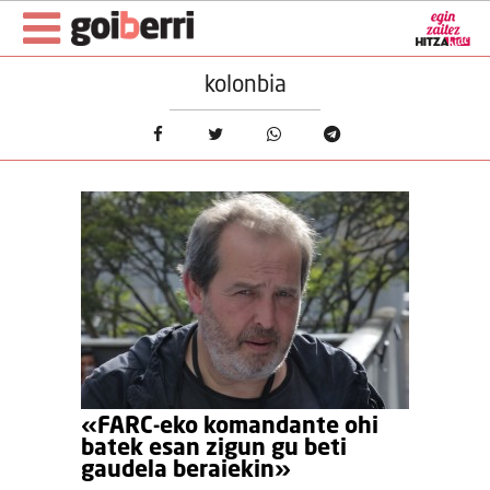
kolonbia
«FARC-eko komandante ohi
batek esan zigun gu beti
gaudela beraiekin»