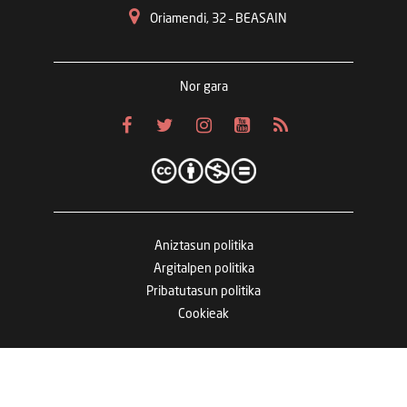
Oriamendi, 32 – BEASAIN
Nor gara
Aniztasun politika
Argitalpen politika
Pribatutasun politika
Cookieak