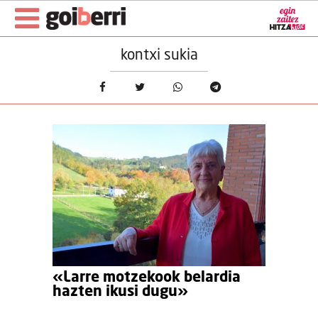
kontxi sukia
«Larre motzekook belardia
hazten ikusi dugu»