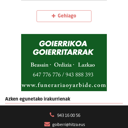
Gehiago
Azken egunetako irakurrienak
943 16 00 56
goiberri@hitza.eus