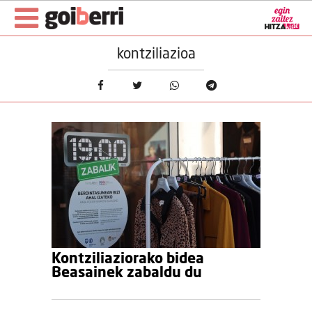
kontziliazioa
Kontziliaziorako bidea
Beasainek zabaldu du