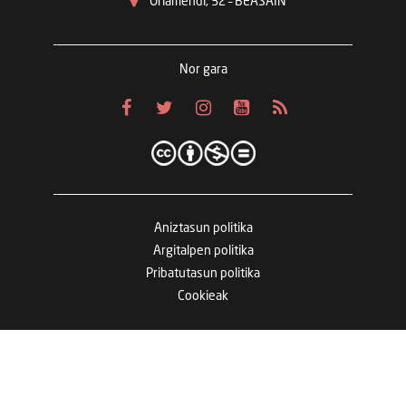
Oriamendi, 32 – BEASAIN
Nor gara
Aniztasun politika
Argitalpen politika
Pribatutasun politika
Cookieak