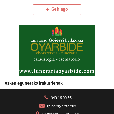
Gehiago
Azken egunetako irakurrienak
943 16 00 56
goiberri@hitza.eus