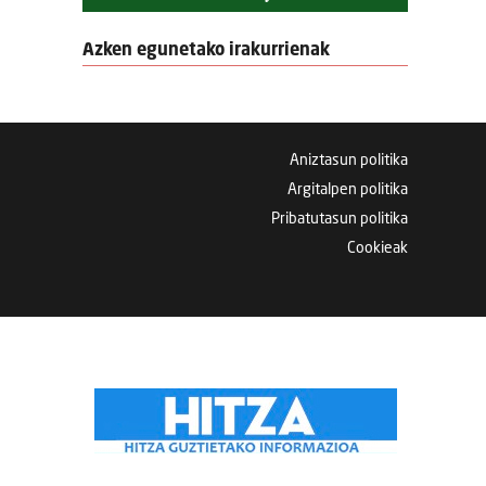
Azken egunetako irakurrienak
Aniztasun politika
Argitalpen politika
Pribatutasun politika
Cookieak