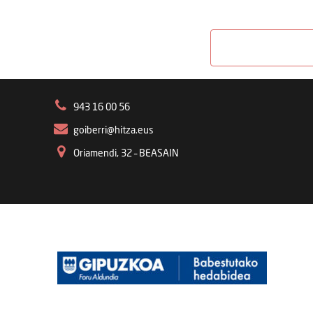
943 16 00 56
goiberri@hitza.eus
Oriamendi, 32 – BEASAIN