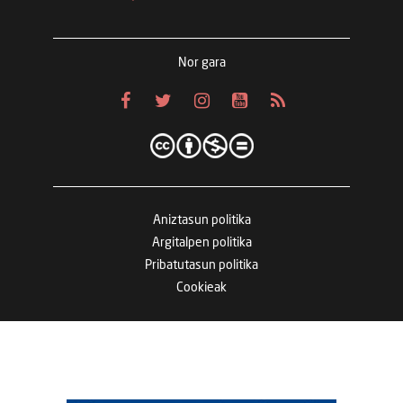
Nor gara
Aniztasun politika
Argitalpen politika
Pribatutasun politika
Cookieak