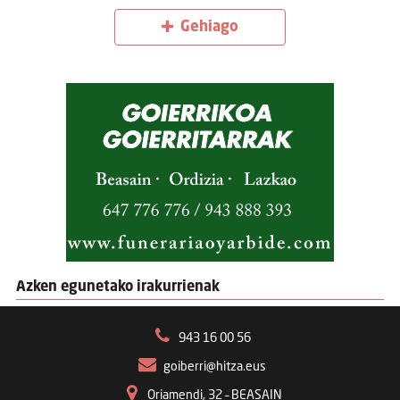
Gehiago
Azken egunetako irakurrienak
943 16 00 56
goiberri@hitza.eus
Oriamendi, 32 – BEASAIN