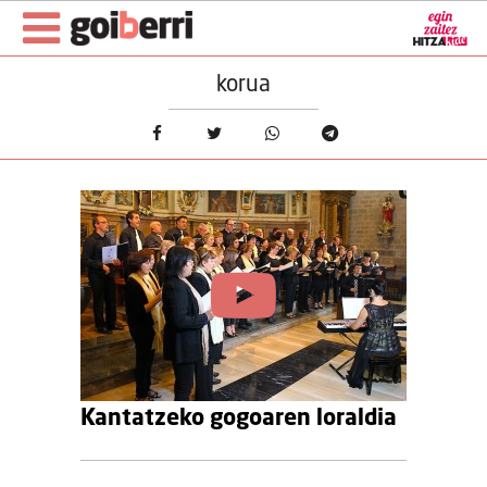
korua
Kantatzeko gogoaren loraldia