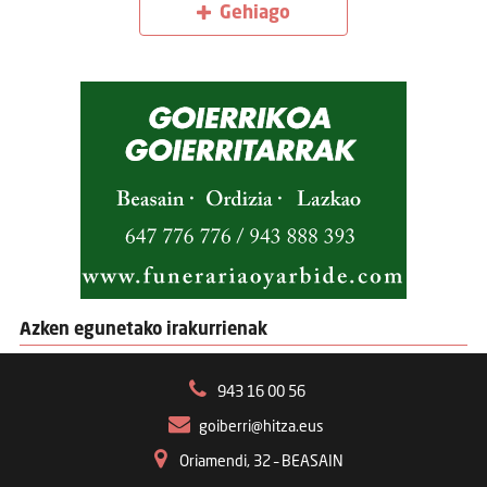
Gehiago
Azken egunetako irakurrienak
943 16 00 56
goiberri@hitza.eus
Oriamendi, 32 – BEASAIN