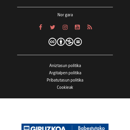
Nor gara
Aniztasun politika
Argitalpen politika
Pribatutasun politika
Cookieak