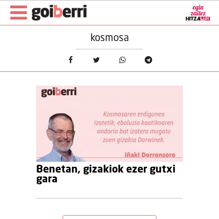
kosmosa
Benetan, gizakiok ezer gutxi
gara