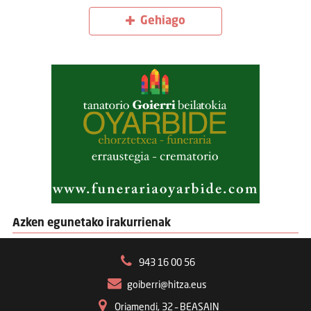
Gehiago
Azken egunetako irakurrienak
943 16 00 56
goiberri@hitza.eus
Oriamendi, 32 – BEASAIN