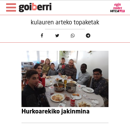
kulauren arteko topaketak
Hurkoarekiko jakinmina