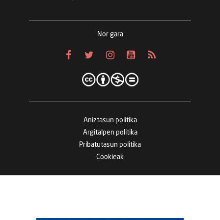
Nor gara
Aniztasun politika
Argitalpen politika
Pribatutasun politika
Cookieak