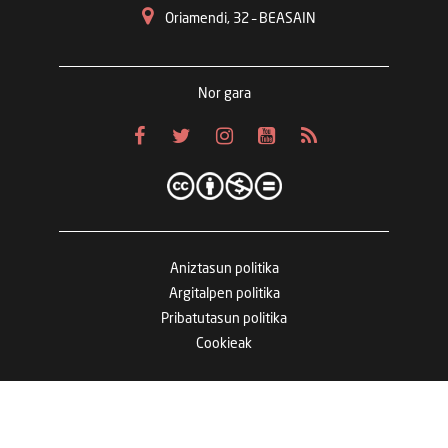
Oriamendi, 32 – BEASAIN
Nor gara
Aniztasun politika
Argitalpen politika
Pribatutasun politika
Cookieak