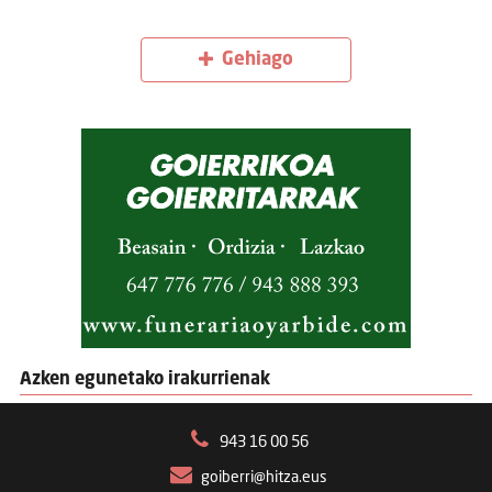
Gehiago
Azken egunetako irakurrienak
943 16 00 56
goiberri@hitza.eus