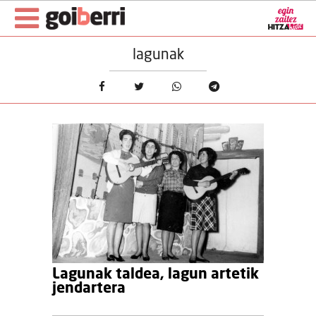
lagunak
Lagunak taldea, lagun artetik
jendartera