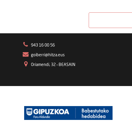
943 16 00 56
goiberri@hitza.eus
Oriamendi, 32 – BEASAIN