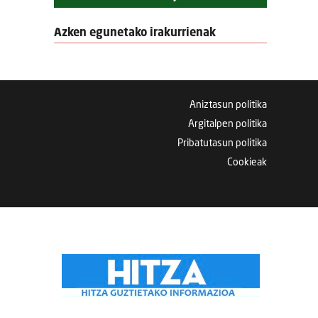
Azken egunetako irakurrienak
Aniztasun politika
Argitalpen politika
Pribatutasun politika
Cookieak