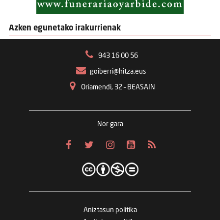
Azken egunetako irakurrienak
943 16 00 56
goiberri@hitza.eus
Oriamendi, 32 – BEASAIN
Nor gara
Aniztasun politika