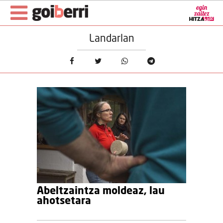
Landarlan
Abeltzaintza moldeaz, lau
ahotsetara