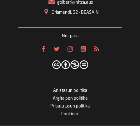
goiberri@hitza.eus
Oriamendi, 32 – BEASAIN
Nor gara
Aniztasun politika
Argitalpen politika
Pribatutasun politika
Cookieak