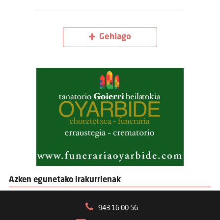
Gehiago
Azken egunetako irakurrienak
943 16 00 56