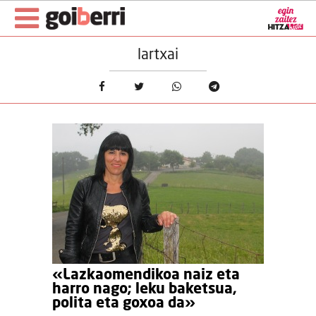
lartxai
«Lazkaomendikoa naiz eta
harro nago; leku baketsua,
polita eta goxoa da»