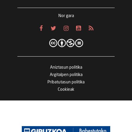
Nor gara
Aniztasun politika
Argitalpen politika
Pribatutasun politika
Cookieak