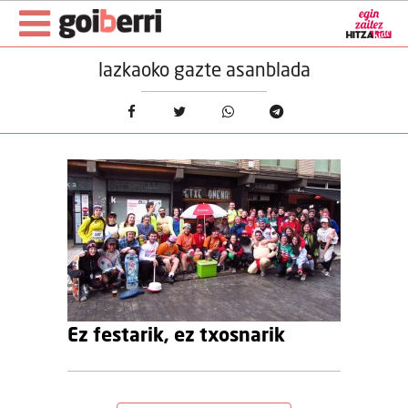
lazkaoko gazte asanblada
Ez festarik, ez txosnarik