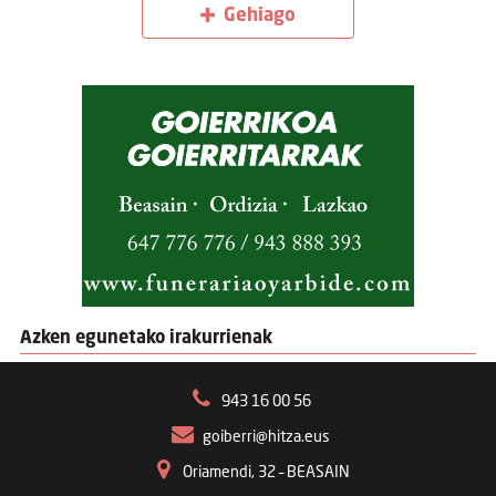
Gehiago
Azken egunetako irakurrienak
943 16 00 56
goiberri@hitza.eus
Oriamendi, 32 – BEASAIN