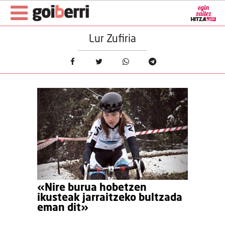
Lur Zufiria
«Nire burua hobetzen
ikusteak jarraitzeko bultzada
eman dit»