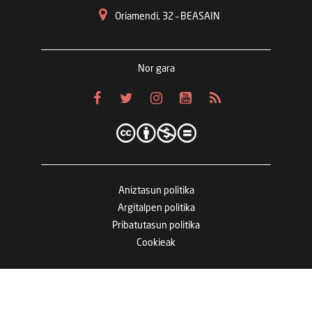
Oriamendi, 32 – BEASAIN
Nor gara
Aniztasun politika
Argitalpen politika
Pribatutasun politika
Cookieak