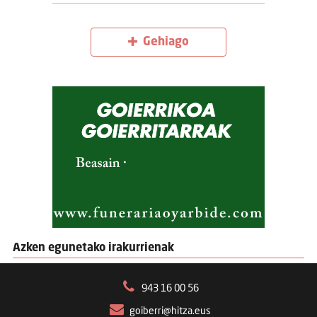
Gehiago
Azken egunetako irakurrienak
943 16 00 56
goiberri@hitza.eus