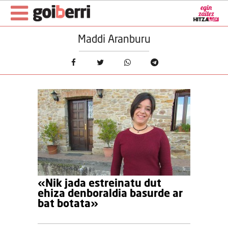
Maddi Aranburu
«Nik jada estreinatu dut
ehiza denboraldia basurde ar
bat botata»