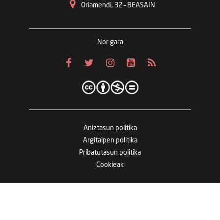
Oriamendi, 32 – BEASAIN
Nor gara
Aniztasun politika
Argitalpen politika
Pribatutasun politika
Cookieak