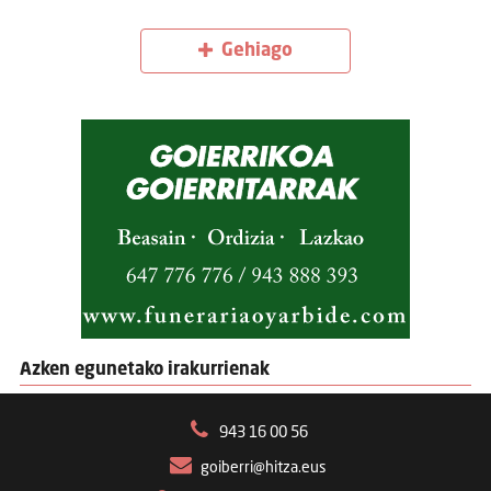
Gehiago
Azken egunetako irakurrienak
943 16 00 56
goiberri@hitza.eus