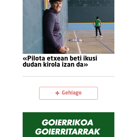
«Pilota etxean beti ikusi
dudan kirola izan da»
Gehiago