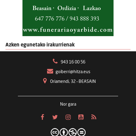
Azken egunetako irakurrienak
943 16 00 56
goiberri@hitza.eus
Oriamendi, 32 – BEASAIN
Nor gara