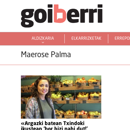
ALDIZKARIA
ELKARRIZKETAK
ERREPO
GOIERRITARRAK MUNDUAN
Maerose Palma
«Argazki batean Txindoki
ikustean ‘hor bizi nahi dut!’