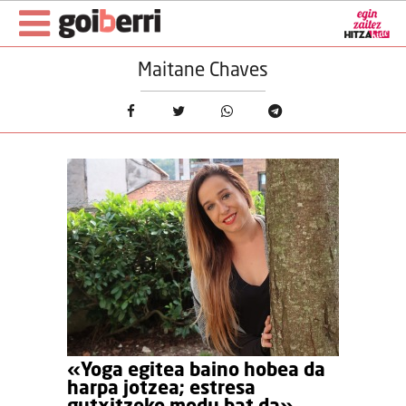
Maitane Chaves
«Yoga egitea baino hobea da
harpa jotzea; estresa