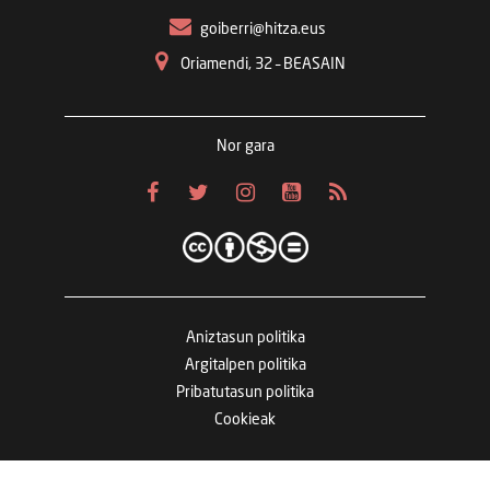
goiberri@hitza.eus
Oriamendi, 32 – BEASAIN
Nor gara
Aniztasun politika
Argitalpen politika
Pribatutasun politika
Cookieak