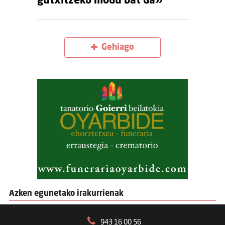
gutxitzeko modu bat da»
Gehiago
Azken egunetako irakurrienak
943 16 00 56