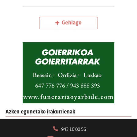
Gehiago
Azken egunetako irakurrienak
943 16 00 56