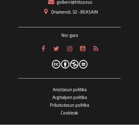
goiberri@hitza.eus
Oriamendi, 32 – BEASAIN
Nor gara
Aniztasun politika
Argitalpen politika
Pribatutasun politika
Cookieak