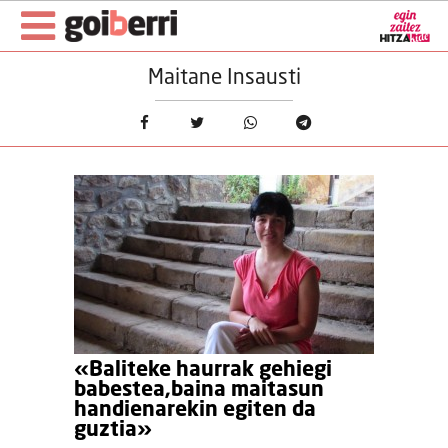
Maitane Insausti
«Baliteke haurrak gehiegi
babestea,baina maitasun
handienarekin egiten da
guztia»